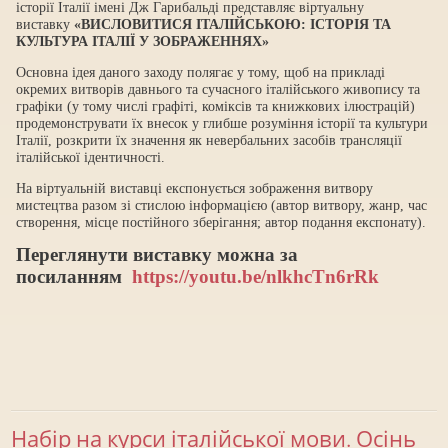
історії Італії імені Дж Гарибальді представляє віртуальну
виставку
«
ВИСЛОВИТИСЯ ІТАЛІЙСЬКОЮ:
ІСТОРІЯ ТА
КУЛЬТУРА ІТАЛІЇ У ЗОБРАЖЕННЯХ»
Основна ідея даного заходу полягає у тому, щоб на прикладі
окремих витворів давнього та сучасного італійського живопису та
графіки (у тому числі графіті, коміксів та книжкових ілюстрацій)
продемонструвати їх внесок у глибше розуміння історії та культури
Італії, розкрити їх значення як невербальних засобів трансляції
італійської ідентичності.
На віртуальній виставці експонується зображення витвору
мистецтва разом зі стислою інформацією (автор витвору, жанр, час
створення, місце постійного зберігання; автор подання експонату).
Переглянути виставку можна за
посиланням
https://youtu.be/nlkhcTn6rRk
Набір на курси італійської мови. Осінь