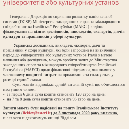
університетів або культурних установ
Генеральна Дирекція по сприянню розвитку національної
системи (DGSP) Міністерства закордонних справ та міжнародного
співробітництва Італійської Республіки (MAECI) виділяє
фінансування
на візити дослідників, викладачів, експертів, діячів
культури та працівників у сфері культури.
Українські дослідники, викладачі, експерти, діячі та
працівники у сфері культури, які були запрошені на визначений
період до університетів або культурних установ Італії з метою
навчання або досліджень, можуть зробити запит до Міністерства
закордонних справ та міжнародного співробітництва Італійської
Республіки (MAECI) щодо фінансової підтримки, яка полягає у
частковому покритті витрат
на проживання та сплачується у
розмірі єдиної ставки.
Сума коштів відповідає єдиній загальній сумі, що обчислюється
наступним чином:
- за перші 6 днів сума коштів становить 120 євро на день;
- на 7 та 8 день сума коштів становить 93 євро на день.
Запити мають бути надіслані на пошту Італійського Інституту
культури
(
iickiev@esteri.it
)
до 3 листопада 2020 року включно,
після чого підлягатимуть оцінці Відділом.