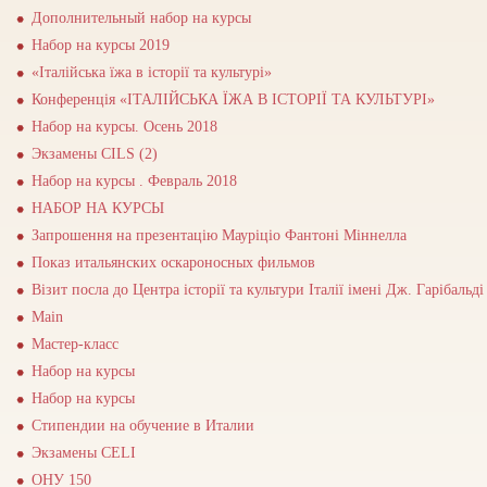
Дополнительный набор на курсы
Набор на курсы 2019
«Італійська їжа в історії та культурі»
Конференція «ІТАЛІЙСЬКА ЇЖА В ІСТОРІЇ ТА КУЛЬТУРІ»
Набор на курсы. Осень 2018
Экзамены CILS (2)
Набор на курсы . Февраль 2018
НАБОР НА КУРСЫ
Запрошення на презентацію Мауріціо Фантоні Міннелла
Показ итальянских оскароносных фильмов
Візит посла до Центра історії та культури Італії імені Дж. Гарібальді
Main
Мастер-класс
Набор на курсы
Набор на курсы
Стипендии на обучение в Италии
Экзамены CELI
ОНУ 150