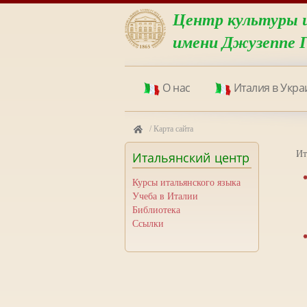
Центр культуры 
имени Джузеппе 
О нас
Италия в Укра
/
Карта сайта
Ит
Итальянский
центр
Курсы итальянского языка
Учеба в Италии
Библиотека
Ссылки